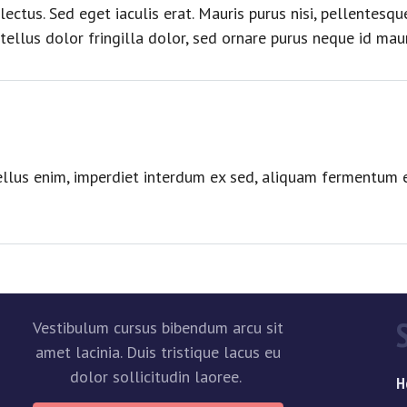
 id lectus. Sed eget iaculis erat. Mauris purus nisi, pellente
ellus dolor fringilla dolor, sed ornare purus neque id maur
E-mail
llus enim, imperdiet interdum ex sed, aliquam fermentum er
Vestibulum cursus bibendum arcu sit
amet lacinia. Duis tristique lacus eu
dolor sollicitudin laoree.
H