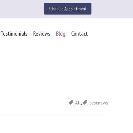
Schedule Appointment
ss
ouTube
 Testimonials
Reviews
Blog
Contact
All
,
testnews