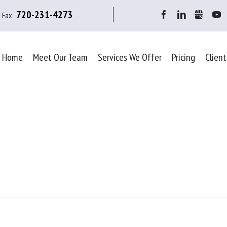
720-231-4273
Fax
Facebook
LinkedIn
Gbusine
Y
Home
Meet Our Team
Services We Offer
Pricing
Client