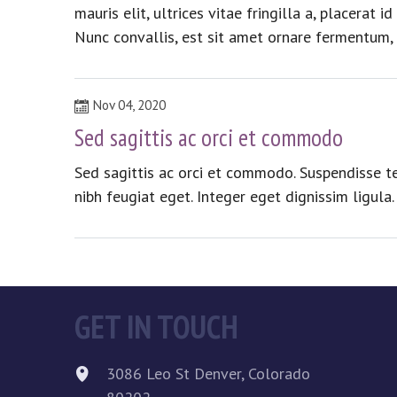
mauris elit, ultrices vitae fringilla a, placerat
Nunc convallis, est sit amet ornare fermentum, t
Name
Nov 04, 2020
Phone
Sed sagittis ac orci et commodo
Sed sagittis ac orci et commodo. Suspendisse te
Message
nibh feugiat eget. Integer eget dignissim ligula.
GET IN TOUCH
3086 Leo St
Denver
,
Colorado